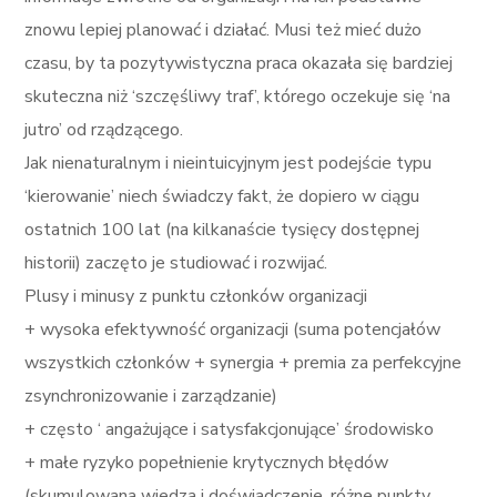
znowu lepiej planować i działać. Musi też mieć dużo
czasu, by ta pozytywistyczna praca okazała się bardziej
skuteczna niż ‘szczęśliwy traf’, którego oczekuje się ‘na
jutro’ od rządzącego.
Jak nienaturalnym i nieintuicyjnym jest podejście typu
‘kierowanie’ niech świadczy fakt, że dopiero w ciągu
ostatnich 100 lat (na kilkanaście tysięcy dostępnej
historii) zaczęto je studiować i rozwijać.
Plusy i minusy z punktu członków organizacji
+ wysoka efektywność organizacji (suma potencjałów
wszystkich członków + synergia + premia za perfekcyjne
zsynchronizowanie i zarządzanie)
+ często ‘ angażujące i satysfakcjonujące’ środowisko
+ małe ryzyko popełnienie krytycznych błędów
(skumulowana wiedza i doświadczenie, różne punkty