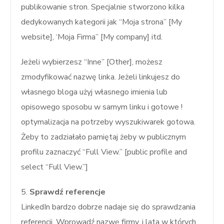
publikowanie stron. Specjalnie stworzono kilka
dedykowanych kategorii jak “Moja strona” [My
website], ‘Moja Firma” [My company] itd.
Jeżeli wybierzesz “Inne” [Other], możesz
zmodyfikować nazwę linka. Jeżeli linkujesz do
własnego bloga użyj własnego imienia lub
opisowego sposobu w samym linku i gotowe !
optymalizacja na potrzeby wyszukiwarek gotowa.
Żeby to zadziałało pamiętaj żeby w publicznym
profilu zaznaczyć “Full View.” [public profile and
select “Full View.”]
5.
Sprawdź referencje
LinkedIn bardzo dobrze nadaje się do sprawdzania
referencji. Wprowadź nazwę firmy, i lata w których