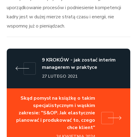
uporządkowanie procesów i podniesienie kompetencji
kadry jest w dużej mierze stratą czasu i energii, nie
wspomnę już o pieniądzach.
9 KROKÓW - jak zostać interim
managerem w praktyce
27 LUTEGO 2021
Skąd pomysł na książkę o takim
specjalistycznym i wąskim
zakresie: "S&OP. Jak elastycznie
planować i produkować to, czego
chce klient"
24 KWIETNIA 2024