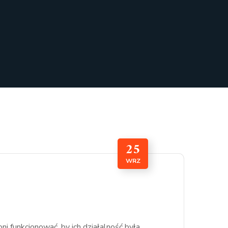
25
WRZ
 funkcjonować, by ich działalność była