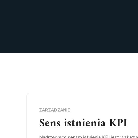
ZARZĄDZANIE
Sens istnienia KPI
Nadrzędnym sensm istnienia KPI jest wskazywa