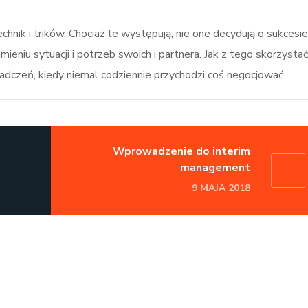
nik i trików. Chociaż te występują, nie one decydują o sukcesie
ieniu sytuacji i potrzeb swoich i partnera. Jak z tego skorzysta
dczeń, kiedy niemal codziennie przychodzi coś negocjować
Wprowadzenie do interim
management
9 MAJA 2018