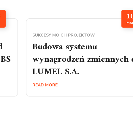
3
1
T
MA
SUKCESY MOICH PROJEKTÓW
d
Budowa systemu
 BS
wynagrodzeń zmiennych 
LUMEL S.A.
READ MORE