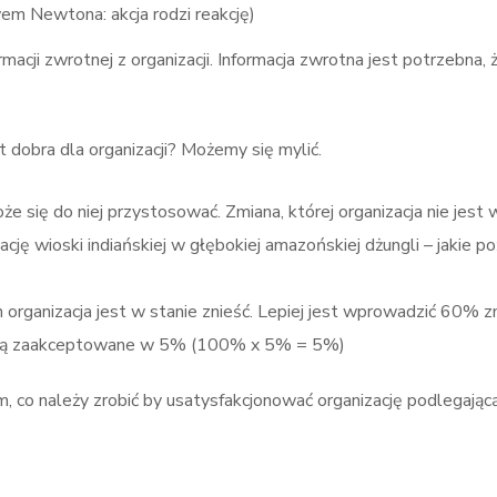
em Newtona: akcja rodzi reakcję)
ormacji zwrotnej z organizacji. Informacja zwrotna jest potrzebn
t dobra dla organizacji? Możemy się mylić.
oże się do niej przystosować. Zmiana, której organizacja nie jes
ę wioski indiańskiej w głębokiej amazońskiej dżungli – jakie poż
ich organizacja jest w stanie znieść. Lepiej jest wprowadzić 6
aną zaakceptowane w 5% (100% x 5% = 5%)
co należy zrobić by usatysfakcjonować organizację podlegając