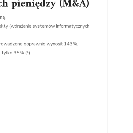
ch pieniędzy (M&A)
ną.
jekty (wdrażanie systemów informatycznych
zeprowadzone poprawnie wynosił 143%.
 tylko 35% (*).