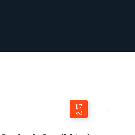
17
PAŹ