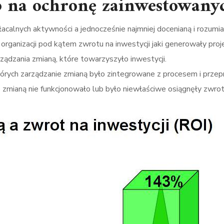
b na ochronę zainwestowany
łacalnych aktywności a jednocześnie najmniej docenianą i rozumia
ganizacji pod kątem zwrotu na inwestycji jaki generowały pro
arządzania zmianą, które towarzyszyło inwestycji.
 których zarządzanie zmianą było zintegrowane z procesem i pr
 zmianą nie funkcjonowało lub było niewłaściwe osiągnęły zwrot