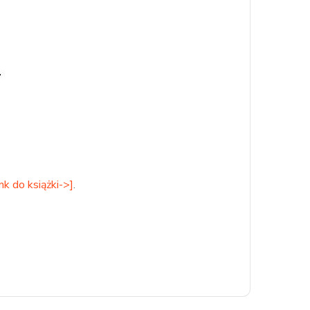
ink do książki->]
.