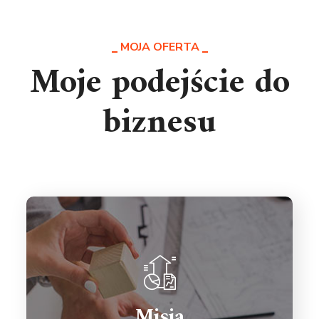
MOJA OFERTA
Moje podejście do
biznesu
Pomagam polskim firmom zwiększać
efektywność operacyjną i biznesową
Misja
by mogły stanąć na równi z