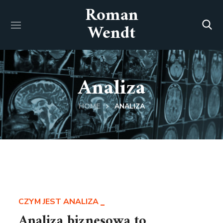
Roman
Wendt
Analiza
HOME
ANALIZA
CZYM JEST ANALIZA
Analiza biznesowa to