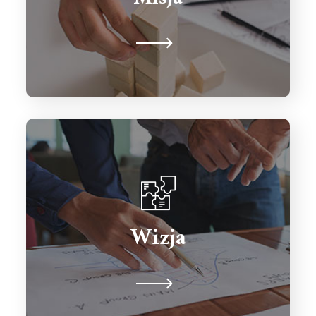
globalnymi liderami swoich branż.
Moi klienci, dzięki sprawniejszym
biznesom przesuwają się na czoło
Wizja
peletonu swoich konkurentów co
roku zwiększając zyski.