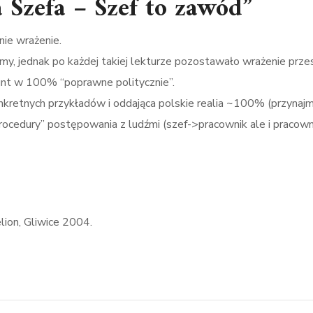
 Szefa – Szef to zawód”
nie wrażenie.
my, jednak po każdej takiej lekturze pozostawało wrażenie przes
unt w 100% “poprawne politycznie”.
nkretnych przykładów i oddająca polskie realia ~100% (przynajmn
edury” postępowania z ludźmi (szef->pracownik ale i pracownik
ion, Gliwice 2004.