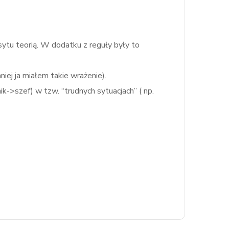
ytu teorią. W dodatku z reguły były to
iej ja miałem takie wrażenie).
->szef) w tzw. “trudnych sytuacjach” ( np.